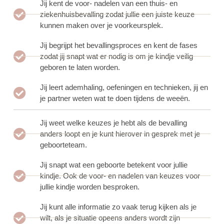
Jij kent de voor- nadelen van een thuis- en
ziekenhuisbevalling zodat jullie een juiste keuze
kunnen maken over je voorkeursplek.
Jij begrijpt het bevallingsproces en kent de fases
zodat jij snapt wat er nodig is om je kindje veilig
geboren te laten worden.
Jij leert ademhaling, oefeningen en technieken, jij en
je partner weten wat te doen tijdens de weeën.
Jij weet welke keuzes je hebt als de bevalling
anders loopt en je kunt hierover in gesprek met je
geboorteteam.
Jij snapt wat een geboorte betekent voor jullie
kindje. Ook de voor- en nadelen van keuzes voor
jullie kindje worden besproken.
Jij kunt alle informatie zo vaak terug kijken als je
wilt, als je situatie opeens anders wordt zijn