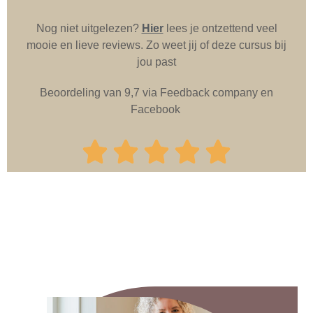
Nog niet uitgelezen?
Hier
lees je ontzettend veel
mooie en lieve reviews. Zo weet jij of deze cursus bij
jou past
Beoordeling van 9,7 via Feedback company en
Facebook




