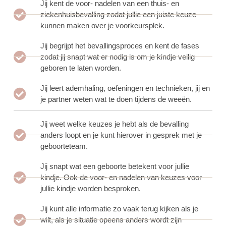
Jij kent de voor- nadelen van een thuis- en
ziekenhuisbevalling zodat jullie een juiste keuze
kunnen maken over je voorkeursplek.
Jij begrijpt het bevallingsproces en kent de fases
zodat jij snapt wat er nodig is om je kindje veilig
geboren te laten worden.
Jij leert ademhaling, oefeningen en technieken, jij en
je partner weten wat te doen tijdens de weeën.
Jij weet welke keuzes je hebt als de bevalling
anders loopt en je kunt hierover in gesprek met je
geboorteteam.
Jij snapt wat een geboorte betekent voor jullie
kindje. Ook de voor- en nadelen van keuzes voor
jullie kindje worden besproken.
Jij kunt alle informatie zo vaak terug kijken als je
wilt, als je situatie opeens anders wordt zijn